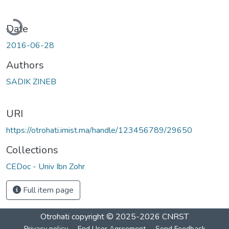
oading...
Date
2016-06-28
Authors
SADIK ZINEB
URI
https://otrohati.imist.ma/handle/123456789/29650
Collections
CEDoc - Univ Ibn Zohr
Full item page
Otrohati
copyright © 2025-2026
CNRST
Privacy policy
End User Agreement
Send Feedback