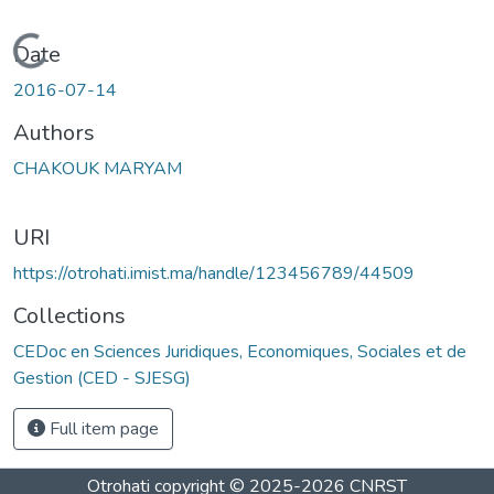
Loading...
Date
2016-07-14
Authors
CHAKOUK MARYAM
URI
https://otrohati.imist.ma/handle/123456789/44509
Collections
CEDoc en Sciences Juridiques, Economiques, Sociales et de
Gestion (CED - SJESG)
Full item page
Otrohati
copyright © 2025-2026
CNRST