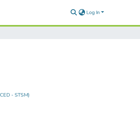
Log In
 (CED - STSM)