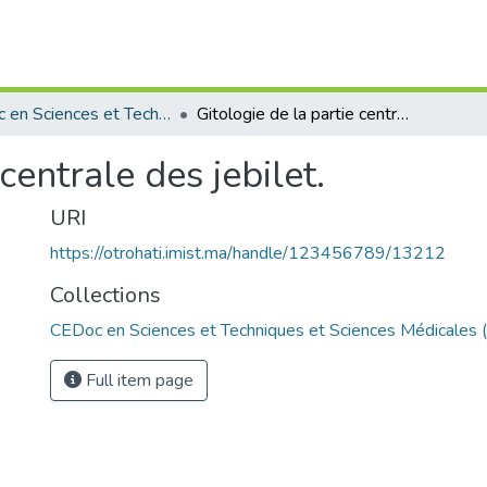
CEDoc en Sciences et Techniques et Sciences Médicales (CED - STSM)
Gitologie de la partie centrale des jebilet.
centrale des jebilet.
URI
https://otrohati.imist.ma/handle/123456789/13212
Collections
CEDoc en Sciences et Techniques et Sciences Médicales
Full item page