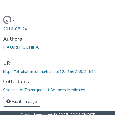
Loading...
Date
2016-05-24
Authors
MAUJRI MOUNIRA
URI
https://otrohati.imist.ma/handle/123456789/22511
Collections
Sciences et Techniques et Sciences Médicales
Full item page