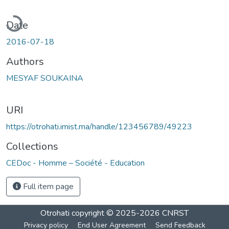
oading...
Date
2016-07-18
Authors
MESYAF SOUKAINA
URI
https://otrohati.imist.ma/handle/123456789/49223
Collections
CEDoc - Homme – Société - Education
Full item page
Otrohati
copyright © 2025-2026
CNRST
Privacy policy
End User Agreement
Send Feedback