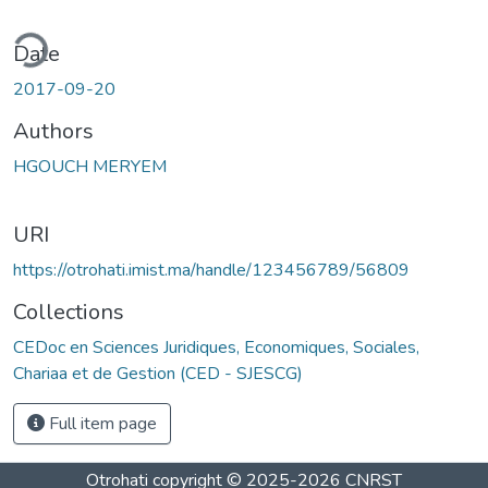
ding...
Date
2017-09-20
Authors
HGOUCH MERYEM
URI
https://otrohati.imist.ma/handle/123456789/56809
Collections
CEDoc en Sciences Juridiques, Economiques, Sociales,
Chariaa et de Gestion (CED - SJESCG)
Full item page
Otrohati
copyright © 2025-2026
CNRST