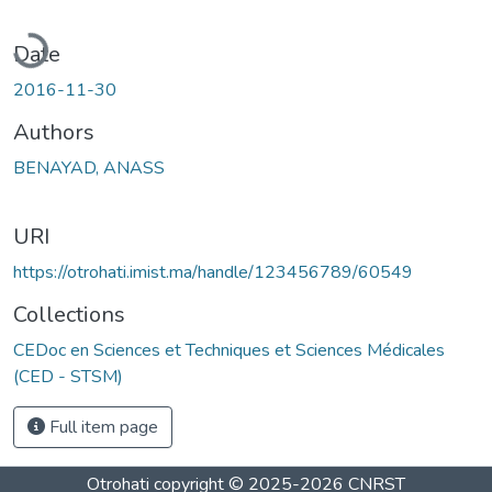
oading...
Date
2016-11-30
Authors
BENAYAD, ANASS
URI
https://otrohati.imist.ma/handle/123456789/60549
Collections
CEDoc en Sciences et Techniques et Sciences Médicales
(CED - STSM)
Full item page
Otrohati
copyright © 2025-2026
CNRST