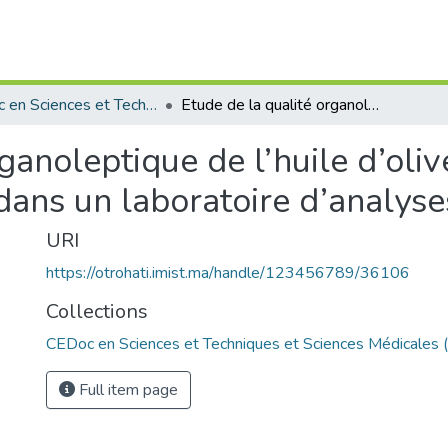
CEDoc en Sciences et Techniques et Sciences Médicales (CED - STSM)
Etude de la qualité organoleptique de l’huile d’olive et mise en place d’un système qualité dans un laboratoire d’analyses
ganoleptique de l’huile d’oliv
dans un laboratoire d’analyse
URI
https://otrohati.imist.ma/handle/123456789/36106
Collections
CEDoc en Sciences et Techniques et Sciences Médicales
Full item page