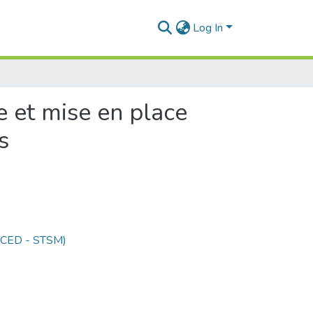
Log In
e et mise en place
s
 (CED - STSM)