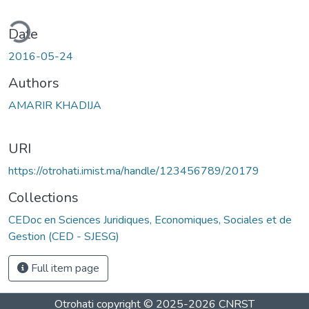
ding...
Date
2016-05-24
Authors
AMARIR KHADIJA
URI
https://otrohati.imist.ma/handle/123456789/20179
Collections
CEDoc en Sciences Juridiques, Economiques, Sociales et de
Gestion (CED - SJESG)
Full item page
Otrohati
copyright © 2025-2026
CNRST