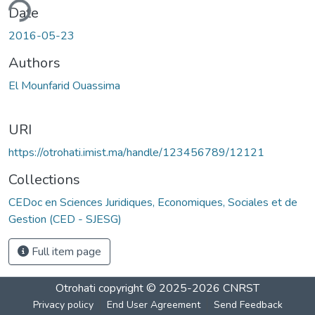
ding...
Date
2016-05-23
Authors
El Mounfarid Ouassima
URI
https://otrohati.imist.ma/handle/123456789/12121
Collections
CEDoc en Sciences Juridiques, Economiques, Sociales et de
Gestion (CED - SJESG)
Full item page
Otrohati
copyright © 2025-2026
CNRST
Privacy policy
End User Agreement
Send Feedback