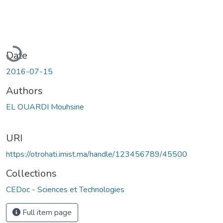
Loading...
Date
2016-07-15
Authors
EL OUARDI Mouhsine
URI
https://otrohati.imist.ma/handle/123456789/45500
Collections
CEDoc - Sciences et Technologies
Full item page