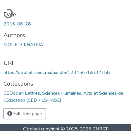
ading...
Date
2016-06-28
Authors
MOUFID, KHADIJA
URI
https://otrohati.imist.ma/handle/123456789/32158
Collections
CEDoc en Lettres, Sciences Humaines, Arts et Sciences de
l’Education (CED - LSHASE)
Full item page
Otrohati
copyright © 2025-2026
CNRST