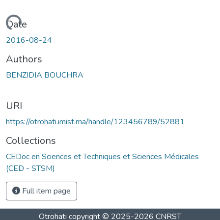
Loading...
Date
2016-08-24
Authors
BENZIDIA BOUCHRA
URI
https://otrohati.imist.ma/handle/123456789/52881
Collections
CEDoc en Sciences et Techniques et Sciences Médicales
(CED - STSM)
Full item page
Otrohati
copyright © 2025-2026
CNRST