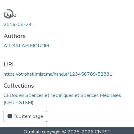
oading...
Date
2016-08-24
Authors
AIT SALAH MOUNIR
URI
https://otrohati.imist.ma/handle/123456789/52831
Collections
CEDoc en Sciences et Techniques et Sciences Médicales
(CED - STSM)
Full item page
Otrohati
copyright © 2025-2026
CNRST