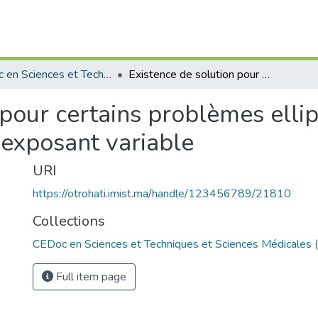
CEDoc en Sciences et Techniques et Sciences Médicales (CED -STSM)
Existence de solution pour certains problèmes elliptiques dans les espaces de sobolev à exposant variable
 pour certains problèmes ellip
 exposant variable
URI
https://otrohati.imist.ma/handle/123456789/21810
Collections
CEDoc en Sciences et Techniques et Sciences Médicales
Full item page