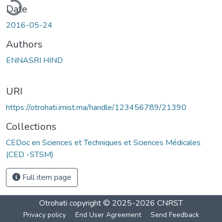
ading...
Date
2016-05-24
Authors
ENNASRI HIND
URI
https://otrohati.imist.ma/handle/123456789/21390
Collections
CEDoc en Sciences et Techniques et Sciences Médicales
(CED -STSM)
Full item page
Otrohati
copyright © 2025-2026
CNRST
Privacy policy
End User Agreement
Send Feedback