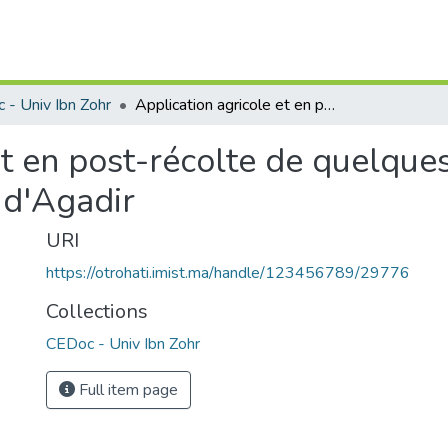
 - Univ Ibn Zohr
Application agricole et en post-récolte de quelques espèces d'algues benthiques de la côte d'Agadir
et en post-récolte de quelque
 d'Agadir
URI
https://otrohati.imist.ma/handle/123456789/29776
Collections
CEDoc - Univ Ibn Zohr
Full item page