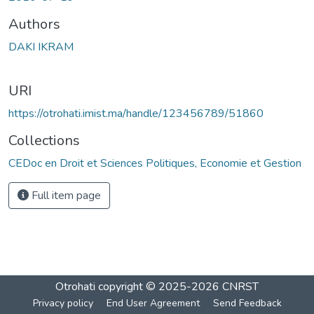
Authors
DAKI IKRAM
URI
https://otrohati.imist.ma/handle/123456789/51860
Collections
CEDoc en Droit et Sciences Politiques, Economie et Gestion
Full item page
Otrohati
copyright © 2025-2026
CNRST
Privacy policy
End User Agreement
Send Feedback