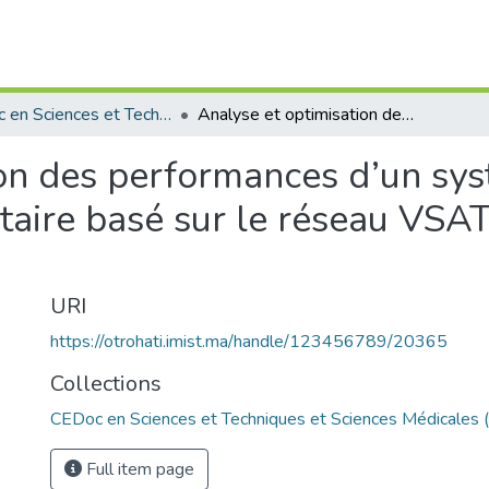
CEDoc en Sciences et Techniques et Sciences Médicales (CED -STSM)
Analyse et optimisation des performances d’un système de communication satellitaire basé sur le réseau VSAT et la technique MC6CDMA codée.
ion des performances d’un sy
taire basé sur le réseau VSAT
URI
https://otrohati.imist.ma/handle/123456789/20365
Collections
CEDoc en Sciences et Techniques et Sciences Médicales
Full item page