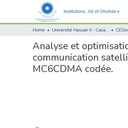
Institutions
All of Otrohati
Home
Université Hassan II - Casablanca
Analyse et optimisat
communication satelli
MC6CDMA codée.
Loading...