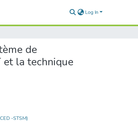
Log In
stème de
 et la technique
 (CED -STSM)