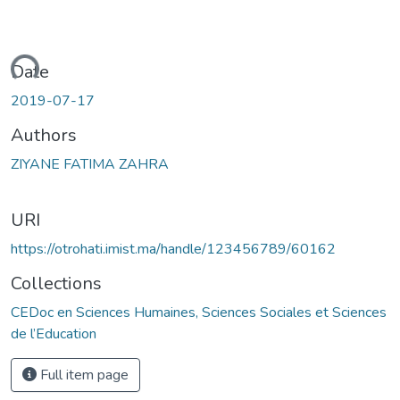
oading...
Date
2019-07-17
Authors
ZIYANE FATIMA ZAHRA
URI
https://otrohati.imist.ma/handle/123456789/60162
Collections
CEDoc en Sciences Humaines, Sciences Sociales et Sciences
de l’Education
Full item page