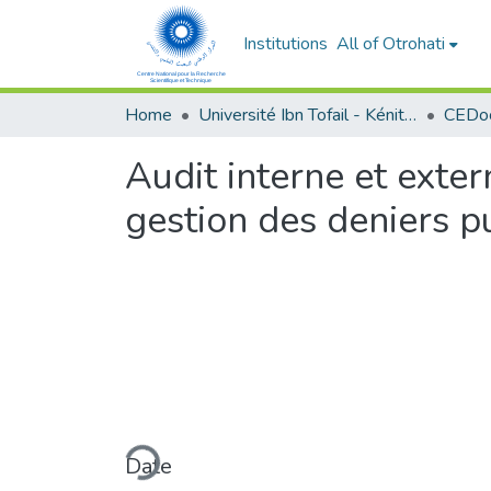
Institutions
All of Otrohati
Home
Université Ibn Tofail - Kénitra
Audit interne et exter
gestion des deniers pu
Loading...
Date