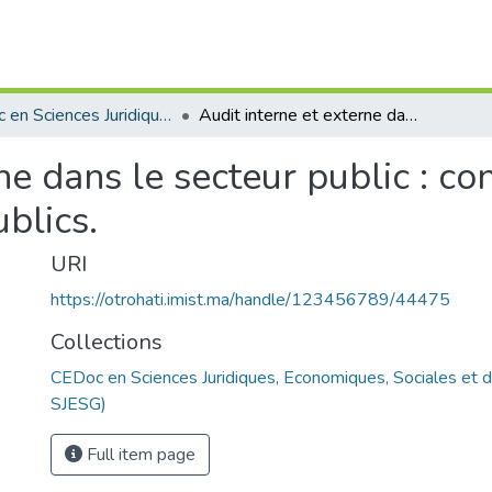
CEDoc en Sciences Juridiques, Economiques, Sociales et de Gestion (CED - SJESG)
Audit interne et externe dans le secteur public : contribution à la bonne gestion des deniers publics.
ne dans le secteur public : co
blics.
URI
https://otrohati.imist.ma/handle/123456789/44475
Collections
CEDoc en Sciences Juridiques, Economiques, Sociales et 
SJESG)
Full item page