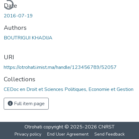
ading...
Date
2016-07-19
Authors
BOUTRIGUI KHADIJA
URI
https://otrohati.imist.ma/handle/123456789/52057
Collections
CEDoc en Droit et Sciences Politiques, Economie et Gestion
Full item page
Otrohati
copyright © 2025-2026
CNRST
Privacy policy
End User Agreement
Send Feedback