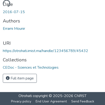
ading...
Date
2016-07-15
Authors
Errami Mounir
URI
https://otrohati.imist.ma/handle/123456789/45432
Collections
CEDoc - Sciences et Technologies
Full item page
Otrohati
copyright © 2025-2026
CNRST
Privacy policy
End User Agreement
Send Feedback