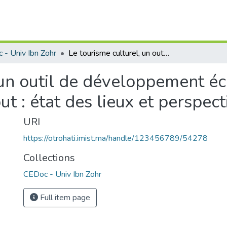
 - Univ Ibn Zohr
Le tourisme culturel, un outil de développement économique et social de la région de Tafraout : état des lieux et perspectives
 un outil de développement é
ut : état des lieux et perspect
URI
https://otrohati.imist.ma/handle/123456789/54278
Collections
CEDoc - Univ Ibn Zohr
Full item page