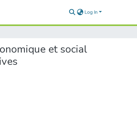
Log In
conomique et social
ives