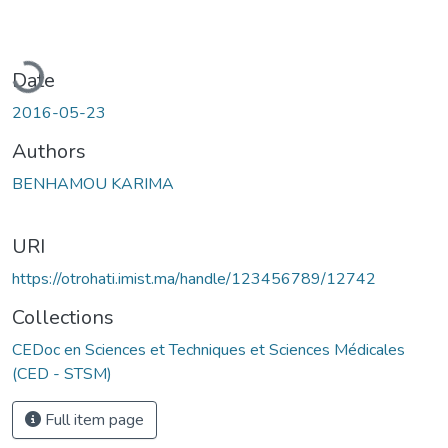
oading...
Date
2016-05-23
Authors
BENHAMOU KARIMA
URI
https://otrohati.imist.ma/handle/123456789/12742
Collections
CEDoc en Sciences et Techniques et Sciences Médicales
(CED - STSM)
Full item page