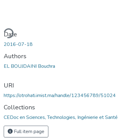
ding...
Date
2016-07-18
Authors
EL BOUJDAINI Bouchra
URI
https://otrohati.imist.ma/handle/123456789/51024
Collections
CEDoc en Sciences, Technologies, Ingénierie et Santé
Full item page