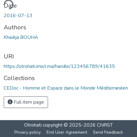
ding...
Date
2016-07-13
Authors
Khadija BOUHA
URI
https://otrohati.imist.ma/handle/123456789/41635
Collections
CEDoc - Homme et Espace dans le Monde Méditerranéen
Full item page
Otrohati
copyright © 2025-2026
CNRST
Privacy policy
End User Agreement
Send Feedback