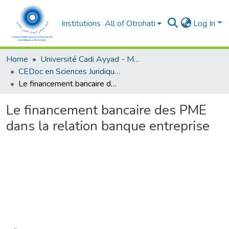
Institutions
All of Otrohati
Log In
Home
Université Cadi Ayyad - Marrakech
CEDoc en Sciences Juridiques, Economiques, Sociales et de Gestion (CED - SJESG)
Le financement bancaire des PME dans la relation banque entreprise
Le financement bancaire des PME
dans la relation banque entreprise
Loading...