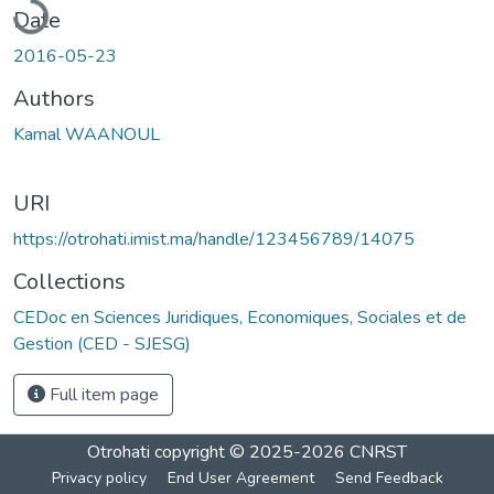
Date
2016-05-23
Authors
Kamal WAANOUL
URI
https://otrohati.imist.ma/handle/123456789/14075
Collections
CEDoc en Sciences Juridiques, Economiques, Sociales et de
Gestion (CED - SJESG)
Full item page
Otrohati
copyright © 2025-2026
CNRST
Privacy policy
End User Agreement
Send Feedback