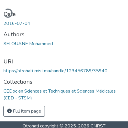
ding...
Date
2016-07-04
Authors
SELOUANE Mohammed
URI
https://otrohati.imist.ma/handle/123456789/35940
Collections
CEDoc en Sciences et Techniques et Sciences Médicales
(CED - STSM)
Full item page
Otrohati
copyright © 2025-2026
CNRST