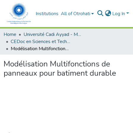
Institutions
All of Otrohati
Log In
Home
Université Cadi Ayyad - Marrakech
CEDoc en Sciences et Techniques et Sciences Médicales (CED - STSM)
Modélisation Multifonctions de panneaux pour batiment durable
Modélisation Multifonctions de
panneaux pour batiment durable
Loading...