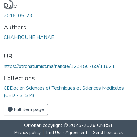
Date
2016-05-23
Authors
CHAHBOUNE HANAE
URI
https://otrohati.imist.ma/handle/123456789/11621
Collections
CEDoc en Sciences et Techniques et Sciences Médicales
(CED - STSM)
Full item page
Otrohati
copyright © 2025-2026
CNRST
Privacy policy
End User Agreement
Send Feedback