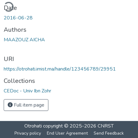
ding...
Date
2016-06-28
Authors
MAAZOUZ AICHA
URI
https://otrohati.imist.ma/handle/123456789/29951
Collections
CEDoc - Univ Ibn Zohr
Full item page
Otrohati
copyright © 2025-2026
CNRST
Privacy policy
End User Agreement
Send Feedback