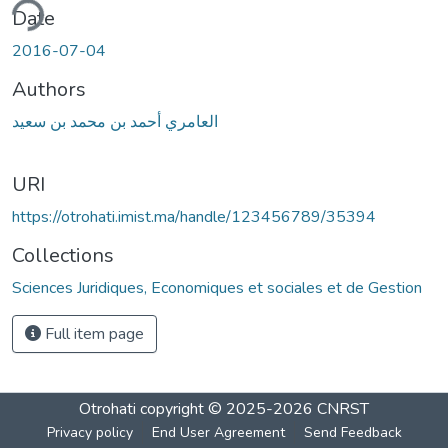
ding...
Date
2016-07-04
Authors
العامري أحمد بن محمد بن سعيد
URI
https://otrohati.imist.ma/handle/123456789/35394
Collections
Sciences Juridiques, Economiques et sociales et de Gestion
Full item page
Otrohati
copyright © 2025-2026
CNRST
Privacy policy
End User Agreement
Send Feedback