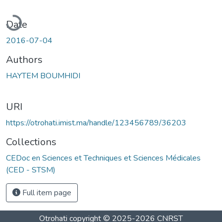
oading...
Date
2016-07-04
Authors
HAYTEM BOUMHIDI
URI
https://otrohati.imist.ma/handle/123456789/36203
Collections
CEDoc en Sciences et Techniques et Sciences Médicales
(CED - STSM)
Full item page
Otrohati
copyright © 2025-2026
CNRST