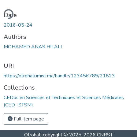
ding...
Date
2016-05-24
Authors
MOHAMED ANAS HILALI
URI
https://otrohati.imist.ma/handle/123456789/21823
Collections
CEDoc en Sciences et Techniques et Sciences Médicales
(CED -STSM)
Full item page
Otrohati
copyright © 2025-2026
CNRST