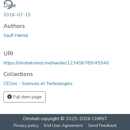
ding...
Date
2016-07-15
Authors
Saufi Hamid
URI
https://otrohati.imist.ma/handle/123456789/45540
Collections
CEDoc - Sciences et Technologies
Full item page
Otrohati
copyright © 2025-2026
CNRST
Privacy policy
End User Agreement
Send Feedback