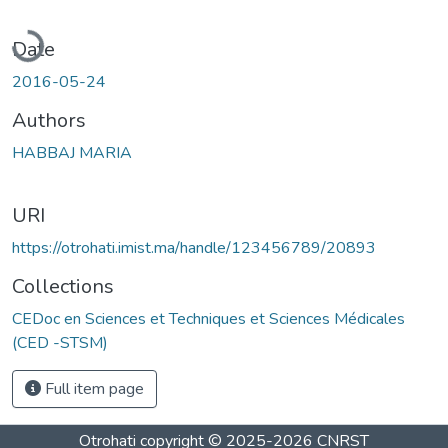
Loading...
Date
2016-05-24
Authors
HABBAJ MARIA
URI
https://otrohati.imist.ma/handle/123456789/20893
Collections
CEDoc en Sciences et Techniques et Sciences Médicales
(CED -STSM)
Full item page
Otrohati
copyright © 2025-2026
CNRST