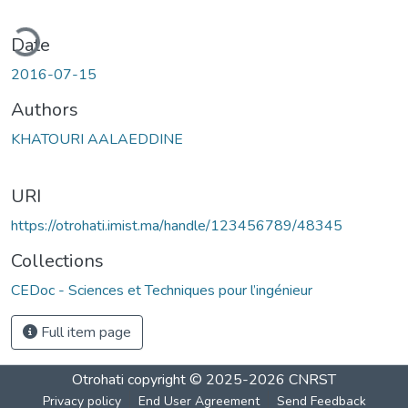
ding...
Date
2016-07-15
Authors
KHATOURI AALAEDDINE
URI
https://otrohati.imist.ma/handle/123456789/48345
Collections
CEDoc - Sciences et Techniques pour l’ingénieur
Full item page
Otrohati
copyright © 2025-2026
CNRST
Privacy policy
End User Agreement
Send Feedback