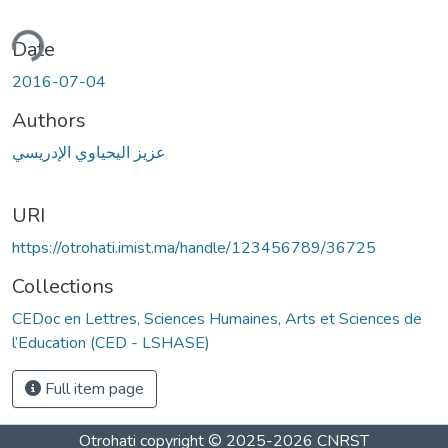
ding...
Date
2016-07-04
Authors
عزيز اليحياوي الإدريسي
URI
https://otrohati.imist.ma/handle/123456789/36725
Collections
CEDoc en Lettres, Sciences Humaines, Arts et Sciences de
l’Education (CED - LSHASE)
Full item page
Otrohati
copyright © 2025-2026
CNRST