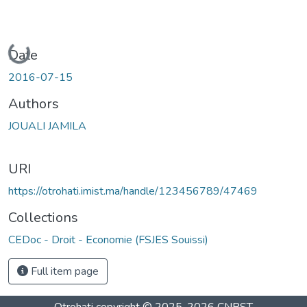
Loading...
Date
2016-07-15
Authors
JOUALI JAMILA
URI
https://otrohati.imist.ma/handle/123456789/47469
Collections
CEDoc - Droit - Economie (FSJES Souissi)
Full item page