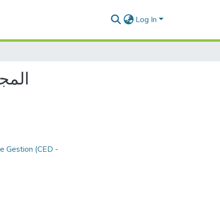
Log In
المج
de Gestion (CED -