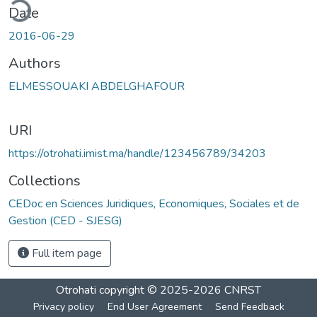
ding...
Date
2016-06-29
Authors
ELMESSOUAKI ABDELGHAFOUR
URI
https://otrohati.imist.ma/handle/123456789/34203
Collections
CEDoc en Sciences Juridiques, Economiques, Sociales et de
Gestion (CED - SJESG)
Full item page
Otrohati
copyright © 2025-2026
CNRST
Privacy policy
End User Agreement
Send Feedback