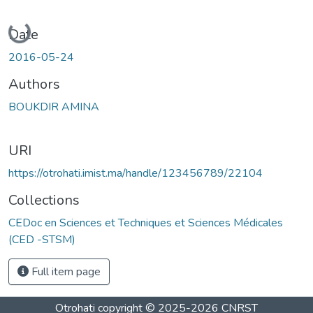
Loading...
Date
2016-05-24
Authors
BOUKDIR AMINA
URI
https://otrohati.imist.ma/handle/123456789/22104
Collections
CEDoc en Sciences et Techniques et Sciences Médicales
(CED -STSM)
Full item page
Otrohati
copyright © 2025-2026
CNRST