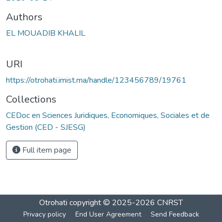
Authors
EL MOUADIB KHALIL
URI
https://otrohati.imist.ma/handle/123456789/19761
Collections
CEDoc en Sciences Juridiques, Economiques, Sociales et de
Gestion (CED - SJESG)
Full item page
Otrohati
copyright © 2025-2026
CNRST
Privacy policy
End User Agreement
Send Feedback