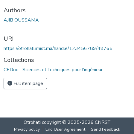
Authors
AJIB OUSSAMA
URI
https://otrohati.imist.ma/handle/123456789/48765
Collections
CEDoc - Sciences et Techniques pour l’ingénieur
Full item page
Otrohati
copyright © 2025-2026
CNRST
Privacy policy
End User Agreement
Send Feedback