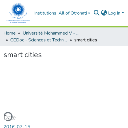
Institutions
All of Otrohati
Log In
Home
Université Mohammed V - Rabat
CEDoc - Sciences et Techniques pour l’ingénieur
smart cities
smart cities
ding...
Date
2016-07-15