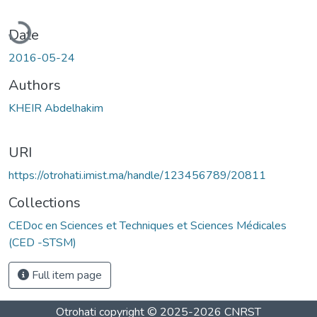
Loading...
Date
2016-05-24
Authors
KHEIR Abdelhakim
URI
https://otrohati.imist.ma/handle/123456789/20811
Collections
CEDoc en Sciences et Techniques et Sciences Médicales
(CED -STSM)
Full item page
Otrohati
copyright © 2025-2026
CNRST