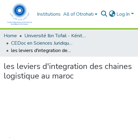
Institutions
All of Otrohati
Log In
Home
Université Ibn Tofail - Kénitra
CEDoc en Sciences Juridiques, Economiques, Sociales et de Gestion (CED - SJESG)
les leviers d'integration des chaines logistique au maroc
les leviers d'integration des chaines
logistique au maroc
Loading...