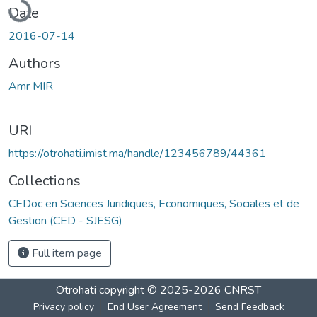
Date
2016-07-14
Authors
Amr MIR
URI
https://otrohati.imist.ma/handle/123456789/44361
Collections
CEDoc en Sciences Juridiques, Economiques, Sociales et de
Gestion (CED - SJESG)
Full item page
Otrohati
copyright © 2025-2026
CNRST
Privacy policy
End User Agreement
Send Feedback