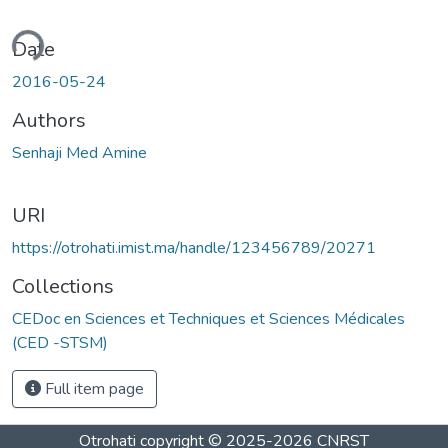
ading...
Date
2016-05-24
Authors
Senhaji Med Amine
URI
https://otrohati.imist.ma/handle/123456789/20271
Collections
CEDoc en Sciences et Techniques et Sciences Médicales
(CED -STSM)
Full item page
Otrohati
copyright © 2025-2026
CNRST