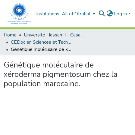
Institutions
All of Otrohati
Log In
Home
Université Hassan II - Casablanca
CEDoc en Sciences et Techniques et Sciences Médicales (CED -STSM)
Génétique moléculaire de xéroderma pigmentosum chez la population marocaine.
Génétique moléculaire de
xéroderma pigmentosum chez la
population marocaine.