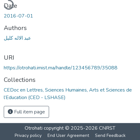
Date
2016-07-01
Authors
عبد الاله كليل
URI
https://otrohati.imist.ma/handle/123456789/35088
Collections
CEDoc en Lettres, Sciences Humaines, Arts et Sciences de
l’Education (CED - LSHASE)
Full item page
Otrohati
copyright © 2025-2026
CNRST
Privacy policy
End User Agreement
Send Feedback