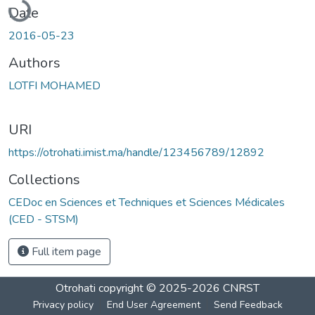
Date
2016-05-23
Authors
LOTFI MOHAMED
URI
https://otrohati.imist.ma/handle/123456789/12892
Collections
CEDoc en Sciences et Techniques et Sciences Médicales
(CED - STSM)
Full item page
Otrohati
copyright © 2025-2026
CNRST
Privacy policy
End User Agreement
Send Feedback