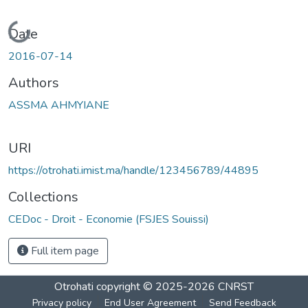
Loading...
Date
2016-07-14
Authors
ASSMA AHMYIANE
URI
https://otrohati.imist.ma/handle/123456789/44895
Collections
CEDoc - Droit - Economie (FSJES Souissi)
Full item page
Otrohati
copyright © 2025-2026
CNRST
Privacy policy
End User Agreement
Send Feedback